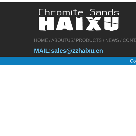
HOME
/
ABOUTUS
/
PRODUCTS
/
NEWS
/
CONT
MAIL:sales@zzhaixu.cn
Cop