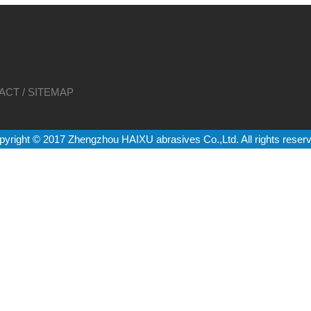
ACT
/
SITEMAP
yright © 2017 Zhengzhou HAIXU abrasives Co.,Ltd. All rights reser