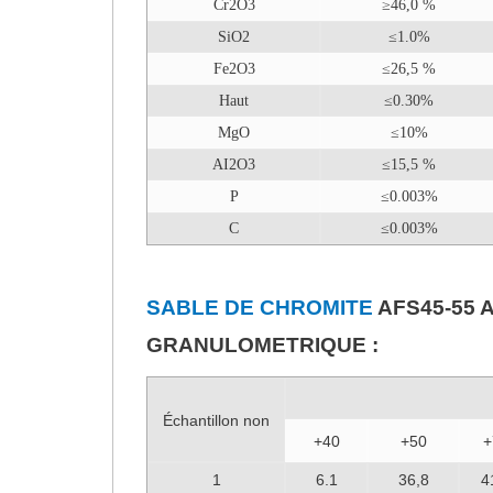
Cr2O3
≥46,0 %
SiO2
≤1.0%
Fe2O3
≤26,5 %
Haut
≤0.30%
MgO
≤10%
AI2O3
≤15,5 %
P
≤0.003%
C
≤0.003%
SABLE DE CHROMITE
AFS45-55 A
GRANULOMETRIQUE :
EN
Échantillon non
+40
+50
+
1
6.1
36,8
4