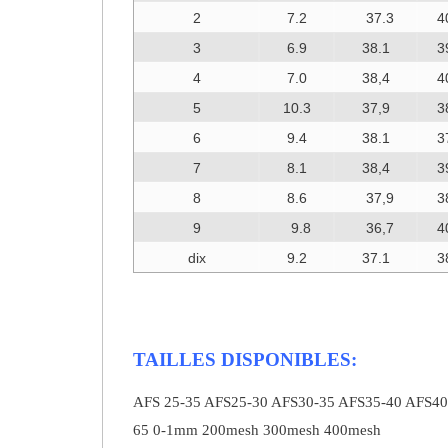
2
7.2
37.3
4
3
6.9
38.1
3
4
7.0
38,4
4
5
10.3
37,9
3
6
9.4
38.1
3
7
8.1
38,4
3
8
8.6
37,9
3
9
9.8
36,7
4
dix
9.2
37.1
3
TAILLES DISPONIBLES:
AFS 25-35 AFS25-30 AFS30-35 AFS35-40 AFS40
65 0-1mm 200mesh 300mesh 400mesh