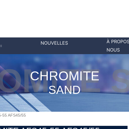
À PROPOS
NOUVELLES
NOUS
OMITE 
CHROMITE
SAND
-55 AFS45/55