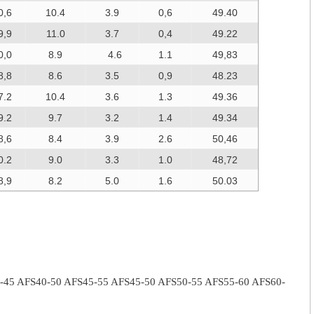
0,6
10.4
3.9
0,6
49.40
9,9
11.0
3.7
0,4
49.22
0,0
8.9
4.6
1.1
49,83
8,8
8.6
3.5
0,9
48.23
7.2
10.4
3.6
1.3
49.36
9.2
9.7
3.2
1.4
49.34
8,6
8.4
3.9
2.6
50,46
0.2
9.0
3.3
1.0
48,72
8,9
8.2
5.0
1.6
50.03
-45 AFS40-50 AFS45-55 AFS45-50 AFS50-55 AFS55-60 AFS60-