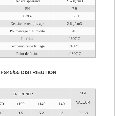
Densité apparente
2.5-3g/cm3
PH
7.9
Cr/Fe
1.55:1
Densité de remplissage
2,6 g/cm3
Pourcentage d’humidité
≤0.1
Le fritté
1600°C
Température de frittage
2180°C
Point de fusion
>1800°C
FS45/55 DISTRIBUTION
SFA
GRENER
VALEUR
70
+100
+140
-140
1.2
9.5
5.2
12
50,68